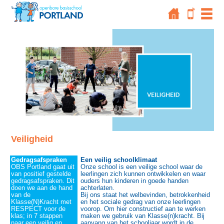
Veiligheid
Gedragsafspraken
Een veilig schoolklimaat
OBS Portland gaat uit
Onze school is een veilige school waar de
van positief gestelde
leerlingen zich kunnen ontwikkelen en waar
gedragsafspraken. Dit
ouders hun kinderen in goede handen
doen we aan de hand
achterlaten.
van de
Bij ons staat het welbevinden, betrokkenheid
Klasse(N)Kracht met
en het sociale gedrag van onze leerlingen
RESPECT voor de
voorop. Om hier constructief aan te werken
klas; in 7 stappen
maken we gebruik van Klasse(n)kracht. Bij
naar een veilig en
aanvang van het schooljaar wordt in de