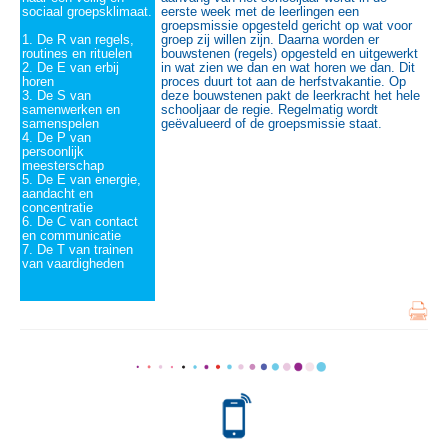
sociaal groepsklimaat.
eerste week met de leerlingen een
groepsmissie opgesteld gericht op wat voor
1. De R van regels,
groep zij willen zijn. Daarna worden er
routines en rituelen
bouwstenen (regels) opgesteld en uitgewerkt
2. De E van erbij
in wat zien we dan en wat horen we dan. Dit
horen
proces duurt tot aan de herfstvakantie. Op
3. De S van
deze bouwstenen pakt de leerkracht het hele
samenwerken en
schooljaar de regie. Regelmatig wordt
samenspelen
geëvalueerd of de groepsmissie staat.
4. De P van
persoonlijk
meesterschap
5. De E van energie,
aandacht en
concentratie
6. De C van contact
en communicatie
7. De T van trainen
van vaardigheden