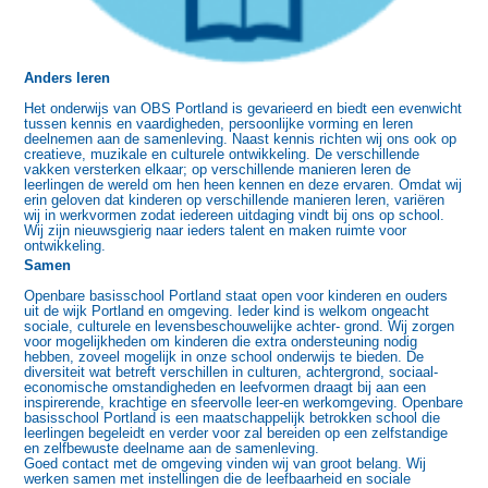
Anders leren
Het onderwijs van OBS Portland is gevarieerd en biedt een evenwicht
tussen kennis en vaardigheden, persoonlijke vorming en leren
deelnemen aan de samenleving. Naast kennis richten wij ons ook op
creatieve, muzikale en culturele ontwikkeling. De verschillende
vakken versterken elkaar; op verschillende manieren leren de
leerlingen de wereld om hen heen kennen en deze ervaren. Omdat wij
erin geloven dat kinderen op verschillende manieren leren, variëren
wij in werkvormen zodat iedereen uitdaging vindt bij ons op school.
Wij zijn nieuwsgierig naar ieders talent en maken ruimte voor
ontwikkeling.
Samen
Openbare basisschool Portland staat open voor kinderen en ouders
uit de wijk Portland en omgeving. Ieder kind is welkom ongeacht
sociale, culturele en levensbeschouwelijke achter- grond. Wij zorgen
voor mogelijkheden om kinderen die extra ondersteuning nodig
hebben, zoveel mogelijk in onze school onderwijs te bieden. De
diversiteit wat betreft verschillen in culturen, achtergrond, sociaal-
economische omstandigheden en leefvormen draagt bij aan een
inspirerende, krachtige en sfeervolle leer-en werkomgeving. Openbare
basisschool Portland is een maatschappelijk betrokken school die
leerlingen begeleidt en verder voor zal bereiden op een zelfstandige
en zelfbewuste deelname aan de samenleving.
Goed contact met de omgeving vinden wij van groot belang. Wij
werken samen met instellingen die de leefbaarheid en sociale