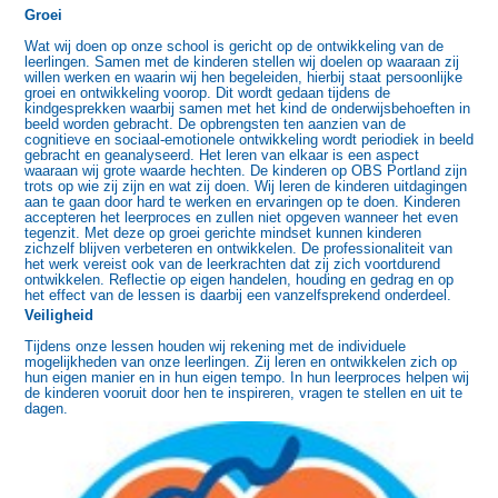
Groei
Wat wij doen op onze school is gericht op de ontwikkeling van de
leerlingen. Samen met de kinderen stellen wij doelen op waaraan zij
willen werken en waarin wij hen begeleiden, hierbij staat persoonlijke
groei en ontwikkeling voorop. Dit wordt gedaan tijdens de
kindgesprekken waarbij samen met het kind de onderwijsbehoeften in
beeld worden gebracht. De opbrengsten ten aanzien van de
cognitieve en sociaal-emotionele ontwikkeling wordt periodiek in beeld
gebracht en geanalyseerd. Het leren van elkaar is een aspect
waaraan wij grote waarde hechten. De kinderen op OBS Portland zijn
trots op wie zij zijn en wat zij doen. Wij leren de kinderen uitdagingen
aan te gaan door hard te werken en ervaringen op te doen. Kinderen
accepteren het leerproces en zullen niet opgeven wanneer het even
tegenzit. Met deze op groei gerichte mindset kunnen kinderen
zichzelf blijven verbeteren en ontwikkelen. De professionaliteit van
het werk vereist ook van de leerkrachten dat zij zich voortdurend
ontwikkelen. Reflectie op eigen handelen, houding en gedrag en op
het effect van de lessen is daarbij een vanzelfsprekend onderdeel.
Veiligheid
Tijdens onze lessen houden wij rekening met de individuele
mogelijkheden van onze leerlingen. Zij leren en ontwikkelen zich op
hun eigen manier en in hun eigen tempo. In hun leerproces helpen wij
de kinderen vooruit door hen te inspireren, vragen te stellen en uit te
dagen.